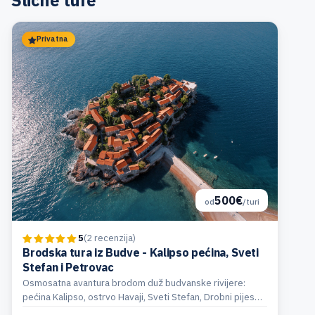
Slične ture
Privatna
500€
od
/turi
5
(2 recenzija)
Brodska tura iz Budve - Kalipso pećina, Sveti
Stefan i Petrovac
Osmosatna avantura brodom duž budvanske rivijere:
pećina Kalipso, ostrvo Havaji, Sveti Stefan, Drobni pijesak
i slobodno vrijeme u Petrovcu.