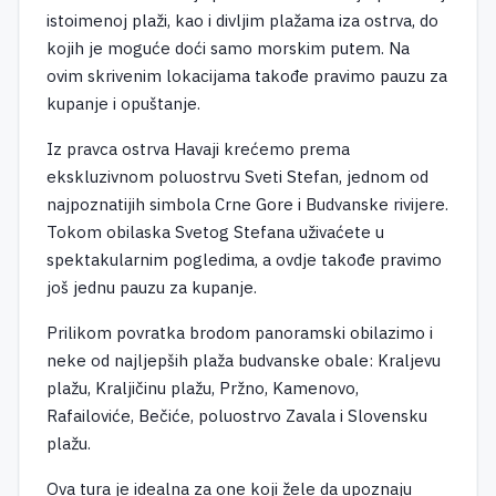
istoimenoj plaži, kao i divljim plažama iza ostrva, do
kojih je moguće doći samo morskim putem. Na
ovim skrivenim lokacijama takođe pravimo pauzu za
kupanje i opuštanje.
Iz pravca ostrva Havaji krećemo prema
ekskluzivnom poluostrvu Sveti Stefan, jednom od
najpoznatijih simbola Crne Gore i Budvanske rivijere.
Tokom obilaska Svetog Stefana uživaćete u
spektakularnim pogledima, a ovdje takođe pravimo
još jednu pauzu za kupanje.
Prilikom povratka brodom panoramski obilazimo i
neke od najljepših plaža budvanske obale: Kraljevu
plažu, Kraljičinu plažu, Pržno, Kamenovo,
Rafailoviće, Bečiće, poluostrvo Zavala i Slovensku
plažu.
Ova tura je idealna za one koji žele da upoznaju