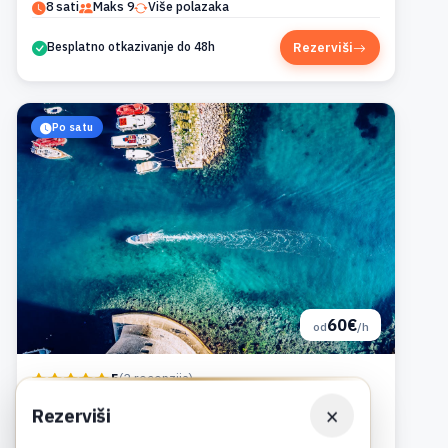
8 sati
Maks 9
Više polazaka
Rezerviši
Besplatno otkazivanje do 48h
Po satu
60€
od
/h
5
(2 recenzija)
Brodska tura po želji iz Budve
×
Rezerviši
Zakupite brod po vašim pravilima — vi birate pravac, mi